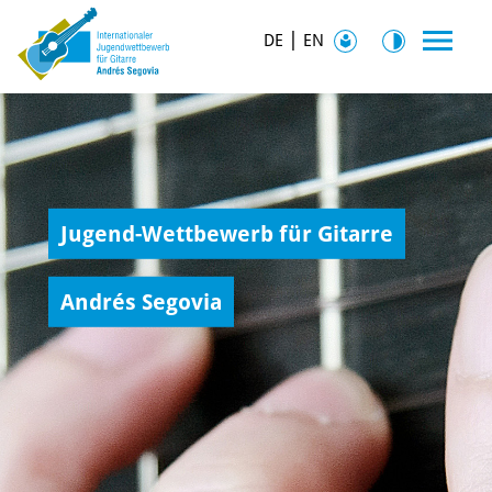
|
DE
EN
Jugend-Wettbewerb für Gitarre
Andrés Segovia